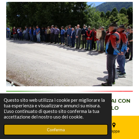
Questo sito web utilizza i cookie per migliorare la
IL CUORE DEGLI ALPINI PULSA A RASAI CON
tua esperienza e visualizzare annunci su misura.
LO “ZIBALDONE ALPINO” DI CARLO
L'uso continuato di questo sito conferma la tua
BALESTRA
accettazione del nostro uso dei cookie.
Conferma
Email
Telefono
Mappa